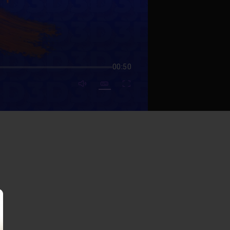
00:50
mute video
Subtitles
Fullscreen