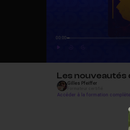
00:00
Play
Forward
Forward
Les nouveautés d
Gilles Pfeiffer
Formateur certifié
Accéder à la formation complèt