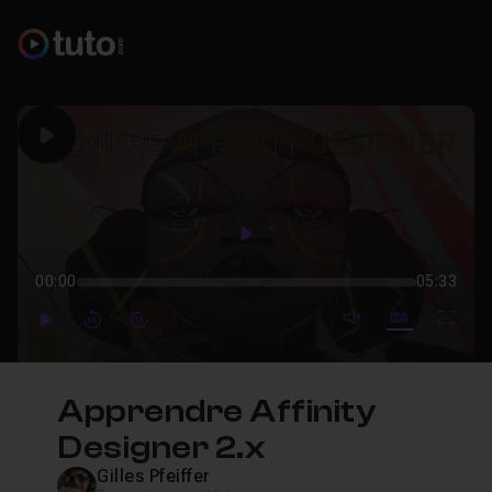
Play
Play
00:00
05:33
mute video
Subtitles
Full
Play
Forward
Forward
Apprendre Affinity
Designer 2.x
Gilles Pfeiffer