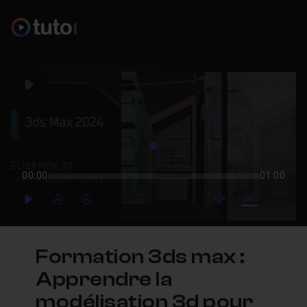
Play
Play
00:00
01:00
mute video
Subtitles
Full
Play
Forward
Forward
Formation 3ds max :
Apprendre la
modélisation 3d pour