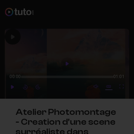
Play
Play
00:00
01:01
mute video
Subtitles
Full
Play
Forward
Forward
Atelier Photomontage
- Creation d'une scene
surréaliste dans